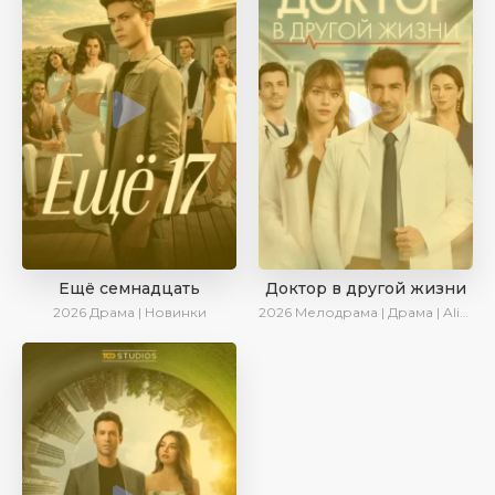
Ещё семнадцать
Доктор в другой жизни
2026
Драма | Новинки
2026
Мелодрама | Драма | AlisaDirilis | Новинки