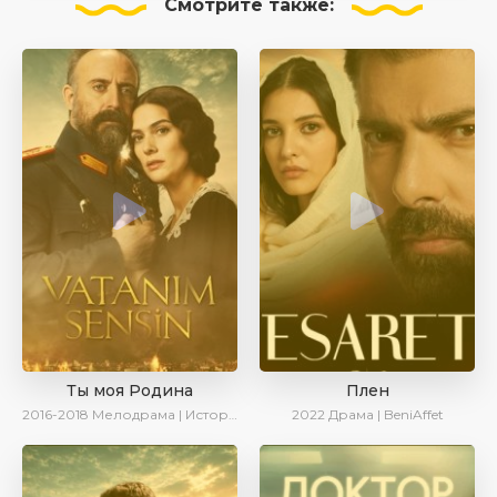
Смотрите
также:
Ты моя Родина
Плен
2016-2018
Мелодрама | Исторический | Военный | Turok1990
2022
Драма | BeniAffet