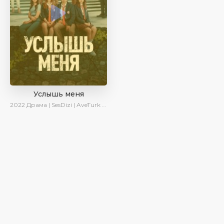
Услышь меня
2022
Драма | SesDizi | AveTurk | Turok1990