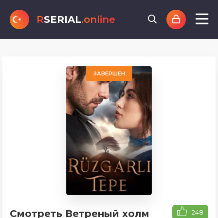
R
SERIAL
.online
ЗАВЕРШЕН
Смотреть Ветреный холм
248