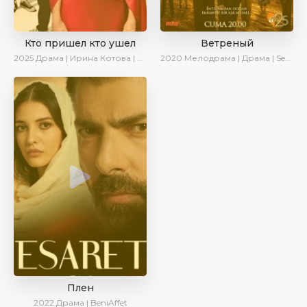
Кто пришел кто ушел
Ветреный
2025
Драма | Ирина Котова | Новинки | Сериалы 2025
2020
Мелодрама | Драма | SesDizi | Ирина Котова | AveTurk
Плен
2022
Драма | BeniAffet