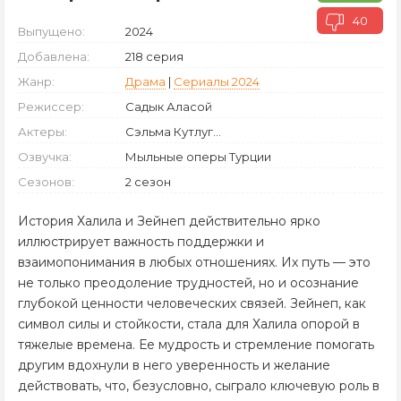
40
Выпущено:
2024
Добавлена:
218 серия
Жанр:
Драма
|
Сериалы 2024
Режиссер:
Садык Аласой
Актеры:
Сэльма Кутлуг...
Озвучка:
Мыльные оперы Турции
Сезонов:
2 сезон
История Халила и Зейнеп действительно ярко
иллюстрирует важность поддержки и
взаимопонимания в любых отношениях. Их путь — это
не только преодоление трудностей, но и осознание
глубокой ценности человеческих связей. Зейнеп, как
символ силы и стойкости, стала для Халила опорой в
тяжелые времена. Ее мудрость и стремление помогать
другим вдохнули в него уверенность и желание
действовать, что, безусловно, сыграло ключевую роль в