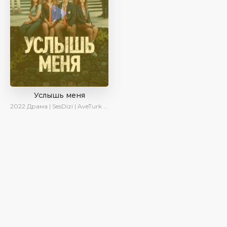
Услышь меня
2022
Драма | SesDizi | AveTurk | Turok1990