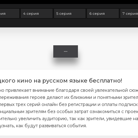
рия
4 серия
5 серия
6 серия
7 серия
цкого кино на русском языке бесплатно!
но привлекает внимание благодаря своей увлекательной сю
ереживания героев делают их близкими и понятными зрителя
первых трех серий онлайн без регистрации и оплаты подписк
нциальным зрителям без особых затрат ознакомиться с проек
тельно увеличить аудиторию, так как зрители, увидевшие на
нать, как будут развиваться события.