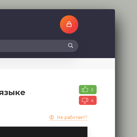
2
 языке
4
Не работает?