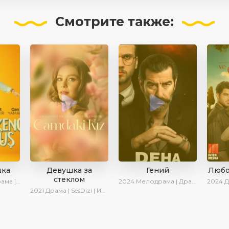
Смотрите
также:
шка
Девушка за
Гений
Любо
стеклом
sDizi | Ирина Котова
2024
Мелодрама | Драма | Сериалы 2024
2024
Др
2021
Драма | SesDizi | Ирина Котова