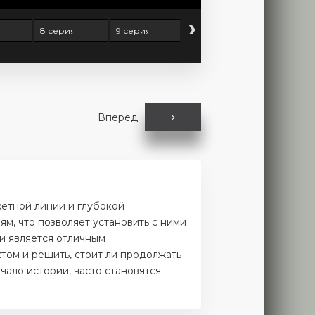
›
8 серия
9 серия
10 серия
11 серия
Вперед
жетной линии и глубокой
м, что позволяет установить с ними
и является отличным
том и решить, стоит ли продолжать
чало истории, часто становятся