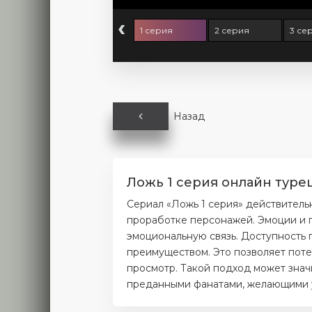
‹
1 серия
2 серия
3 се
Назад
Ложь 1 серия онлайн туре
Сериал «Ложь 1 серия» действитель
проработке персонажей. Эмоции и п
эмоциональную связь. Доступность 
преимуществом. Это позволяет поте
просмотр. Такой подход может значи
преданными фанатами, желающими уз