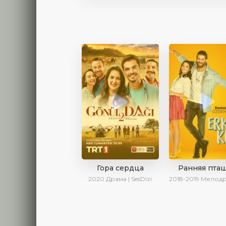
Гора сердца
Ранняя пта
2020
Драма | SesDizi
2018-2019
Мелодрама | Драма | Комедия | Se