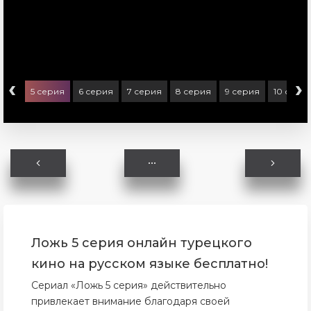
‹
›
ерия
5 серия
6 серия
7 серия
8 серия
9 серия
10 сери
Ложь 5 серия онлайн турецкого
кино на русском языке бесплатно!
Сериал «Ложь 5 серия» действительно
привлекает внимание благодаря своей