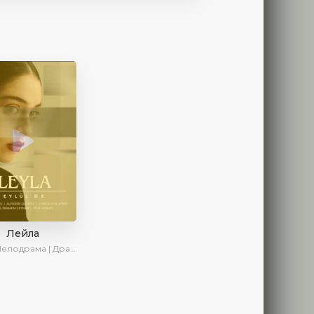
Лейла
ама | Драма | Ирина Котова | AveTurk | AlisaDirilis | Сериалы 2024