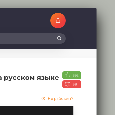
392
а русском языке
98
Не работает?