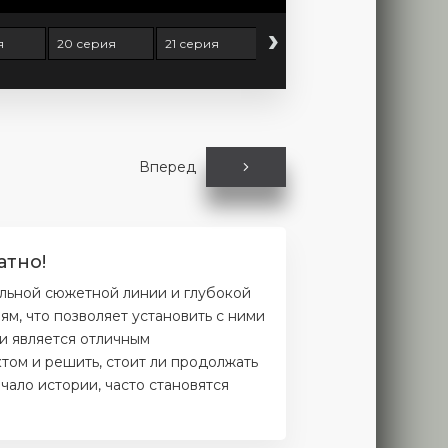
›
я
20 серия
21 серия
22 серия
23 серия
Вперед
атно!
ельной сюжетной линии и глубокой
м, что позволяет установить с ними
и является отличным
том и решить, стоит ли продолжать
чало истории, часто становятся