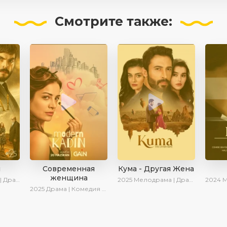
Смотрите
также:
й
Современная
Кума - Другая Жена
женщина
отова | AveTurk
2025
Мелодрама | Драма | Новинки | Сериалы 2025
2024
Мелодр
2025
Драма | Комедия | Новинки | Сериалы 2025