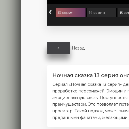
‹
 серия
12 серия
13 серия
14 серия
15 с
Назад
Ночная сказка 13 серия он
Сериал «Ночная сказка 13 серия» д
проработке персонажей. Эмоции и п
эмоциональную связь. Доступность 
преимуществом. Это позволяет поте
просмотр. Такой подход может значи
преданными фанатами, желающими уз