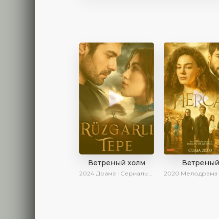
Ветреный холм
Ветрены
2024
Драма | Сериалы 2024
2020
Мелодрама | Драма | SesDizi | Ирина К