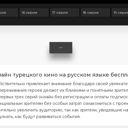
ерия
16 серия
17 серия
18 серия
19 сери
лайн турецкого кино на русском языке беспл
ействительно привлекает внимание благодаря своей увлекат
ереживания героев делают их близкими и понятными зрителя
первых трех серий онлайн без регистрации и оплаты подписк
нциальным зрителям без особых затрат ознакомиться с проек
тельно увеличить аудиторию, так как зрители, увидевшие на
нать, как будут развиваться события.