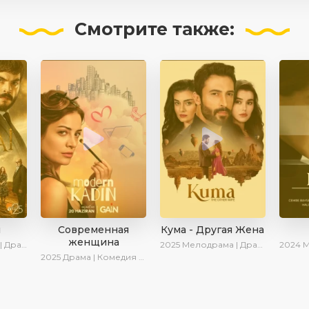
Смотрите
также:
й
Современная
Кума - Другая Жена
женщина
отова | AveTurk
2025
Мелодрама | Драма | Новинки | Сериалы 2025
2024
Мелодр
2025
Драма | Комедия | Новинки | Сериалы 2025