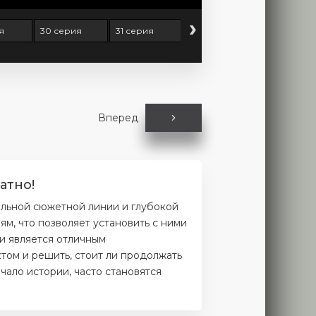
›
я
30 серия
31 серия
32 серия
33 серия
Вперед
атно!
ельной сюжетной линии и глубокой
м, что позволяет установить с ними
и является отличным
том и решить, стоит ли продолжать
чало истории, часто становятся