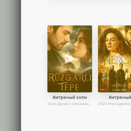
Ветреный холм
Ветрены
2024
Драма | Сериалы 2024
2020
Мелодрама | Драма | SesDizi | Ирина К