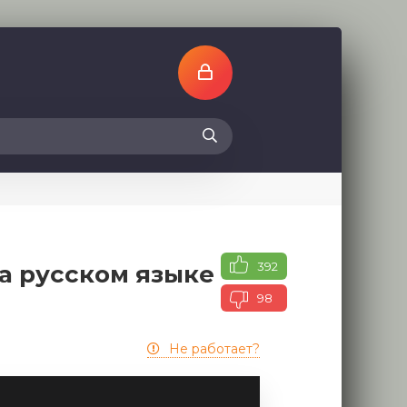
392
на русском языке
98
Не работает?