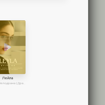
Лейла
ама | Драма | Ирина Котова | AveTurk | AlisaDirilis | Сериалы 2024