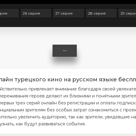
ерия
26 серия
27 серия
28 серия
29 сери
лайн турецкого кино на русском языке беспл
ействительно привлекает внимание благодаря своей увлекат
ереживания героев делают их близкими и понятными зрителя
первых трех серий онлайн без регистрации и оплаты подписк
нциальным зрителям без особых затрат ознакомиться с проек
тельно увеличить аудиторию, так как зрители, увидевшие на
нать, как будут развиваться события.