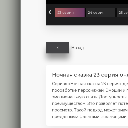
‹
 серия
22 серия
23 серия
24 серия
25 с
Назад
Ночная сказка 23 серия он
Сериал «Ночная сказка 23 серия» д
проработке персонажей. Эмоции и п
эмоциональную связь. Доступность 
преимуществом. Это позволяет поте
просмотр. Такой подход может значи
преданными фанатами, желающими уз