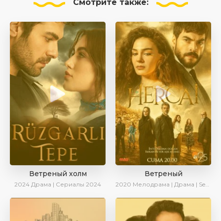
Смотрите
также:
Ветреный холм
Ветреный
2024
Драма | Сериалы 2024
2020
Мелодрама | Драма | SesDizi | Ирина Котова | AveTurk