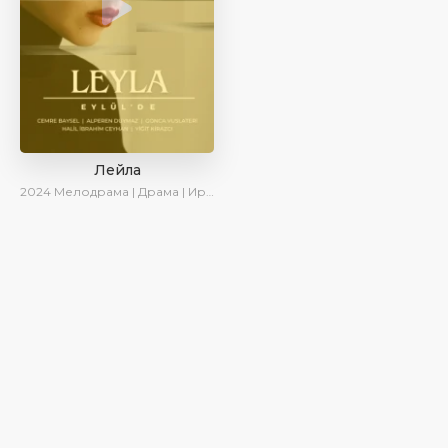
Лейла
2024
Мелодрама | Драма | Ирина Котова | AveTurk | AlisaDirilis | Сериалы 2024