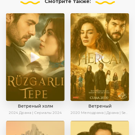
Смотрите
также:
Ветреный холм
Ветреный
2024
Драма | Сериалы 2024
2020
Мелодрама | Драма | SesDizi | Ирина Котова | AveTurk