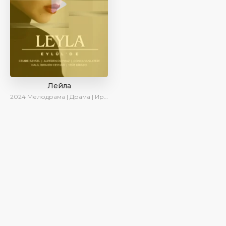
Лейла
2024
Мелодрама | Драма | Ирина Котова | AveTurk | AlisaDirilis | Сериалы 2024