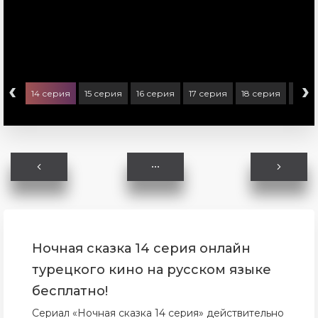
‹
›
ерия
14 серия
15 серия
16 серия
17 серия
18 серия
19 с
Ночная сказка 14 серия онлайн
турецкого кино на русском языке
бесплатно!
Сериал «Ночная сказка 14 серия» действительно