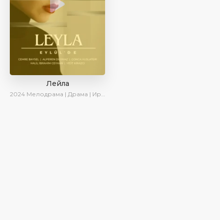
Лейла
2024
Мелодрама | Драма | Ирина Котова | AveTurk | AlisaDirilis | Сериалы 2024