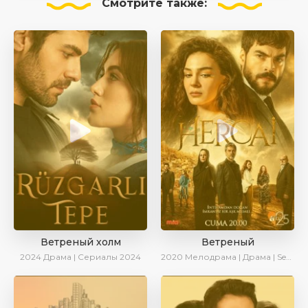
Смотрите
также:
Ветреный холм
Ветреный
2024
Драма | Сериалы 2024
2020
Мелодрама | Драма | SesDizi | Ирина Котова | AveTurk