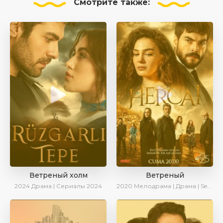
Смотрите
также:
Ветреный холм
Ветреный
2024
Драма | Сериалы 2024
2020
Мелодрама | Драма | SesDizi | Ирина Котова | AveTurk