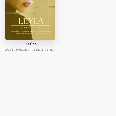
Лейла
2024
Мелодрама | Драма | Ирина Котова | AveTurk | AlisaDirilis | Сериалы 2024