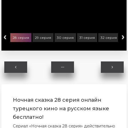
‹
›
ерия
28 серия
29 серия
30 серия
31 серия
32 серия
33
Ночная сказка 28 серия онлайн
турецкого кино на русском языке
бесплатно!
Сериал «Ночная сказка 28 серия» действительно