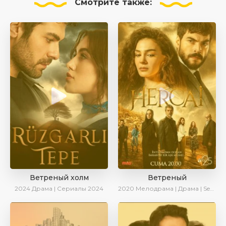
Смотрите
также:
Ветреный холм
Ветреный
2024
Драма | Сериалы 2024
2020
Мелодрама | Драма | SesDizi | Ирина Котова | AveTurk