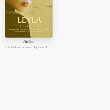
Лейла
2024
Мелодрама | Драма | Ирина Котова | AveTurk | AlisaDirilis | Сериалы 2024