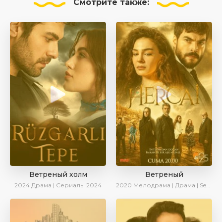
Смотрите
также:
Ветреный холм
Ветреный
2024
Драма | Сериалы 2024
2020
Мелодрама | Драма | SesDizi | Ирина Котова | AveTurk