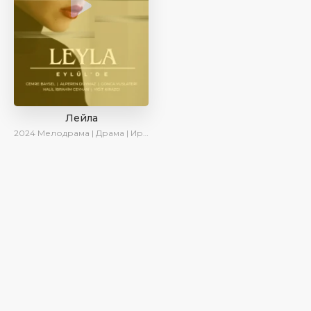
Лейла
2024
Мелодрама | Драма | Ирина Котова | AveTurk | AlisaDirilis | Сериалы 2024