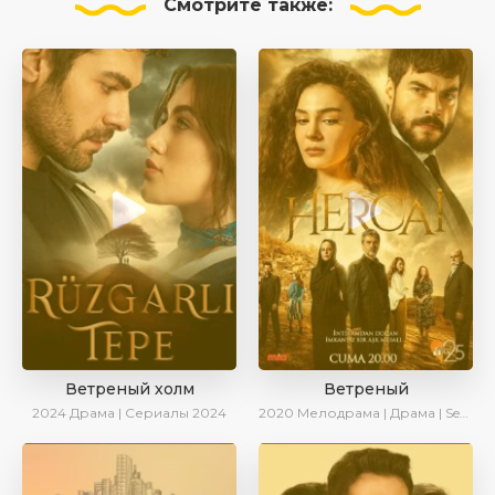
Смотрите
также:
Ветреный холм
Ветреный
2024
Драма | Сериалы 2024
2020
Мелодрама | Драма | SesDizi | Ирина Котова | AveTurk