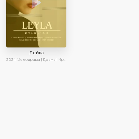
Лейла
2024
Мелодрама | Драма | Ирина Котова | AveTurk | AlisaDirilis | Сериалы 2024