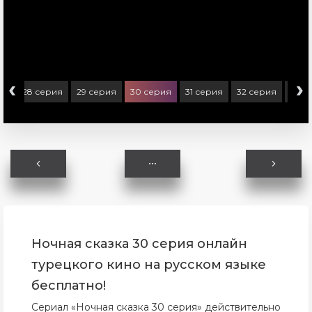
‹
›
ия
28 серия
29 серия
30 серия
31 серия
32 серия
33 с
Ночная сказка 30 серия онлайн
турецкого кино на русском языке
бесплатно!
Сериал «Ночная сказка 30 серия» действительно