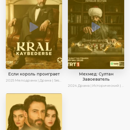
Если король проиграет
Мехмед: Султан
Завоеватель
2025
Мелодрама | Драма | SesDizi | Ирина Котова | AlisaDirilis | Turok1990 | Новинки | Сериалы 2025
2024
Драма | Исторический | AlisaDirilis | Сериалы 2024