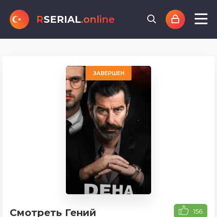
R
SERIAL
.online
ЗАВЕРШЕН
Смотреть Гений
156