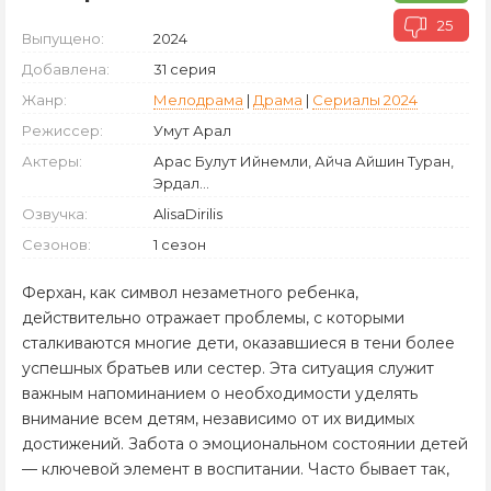
25
Выпущено:
2024
Добавлена:
31 серия
Жанр:
Мелодрама
|
Драма
|
Сериалы 2024
Режиссер:
Умут Арал
Актеры:
Арас Булут Ийнемли, Айча Айшин Туран,
Эрдал...
Озвучка:
AlisaDirilis
Сезонов:
1 сезон
Ферхан, как символ незаметного ребенка,
действительно отражает проблемы, с которыми
сталкиваются многие дети, оказавшиеся в тени более
успешных братьев или сестер. Эта ситуация служит
важным напоминанием о необходимости уделять
внимание всем детям, независимо от их видимых
достижений. Забота о эмоциональном состоянии детей
— ключевой элемент в воспитании. Часто бывает так,