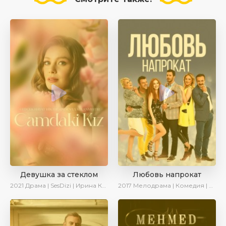
Девушка за стеклом
Любовь напрокат
2021
Драма | SesDizi | Ирина Котова
2017
Мелодрама | Комедия | Ирина Котова