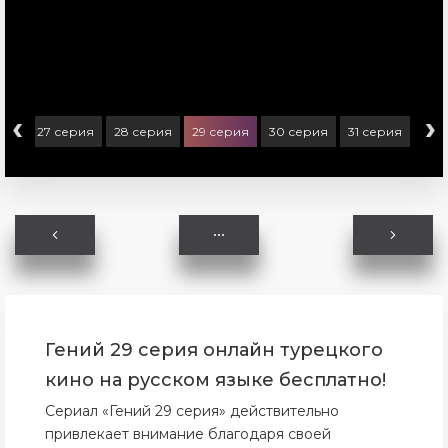
‹
›
рия
27 серия
28 серия
29 серия
30 серия
31 серия
Гений 29 серия онлайн турецкого
кино на русском языке бесплатно!
Сериал «Гений 29 серия» действительно
привлекает внимание благодаря своей