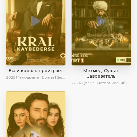
Если король проиграет
Мехмед: Султан
Завоеватель
2025
Мелодрама | Драма | SesDizi | Ирина Котова | AlisaDirilis | Turok1990 | Новинки | Сериалы 2025
2024
Драма | Исторический | AlisaDirilis | Сериалы 2024