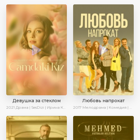
Девушка за стеклом
Любовь напрокат
2021
Драма | SesDizi | Ирина Котова
2017
Мелодрама | Комедия | Ирина Котова