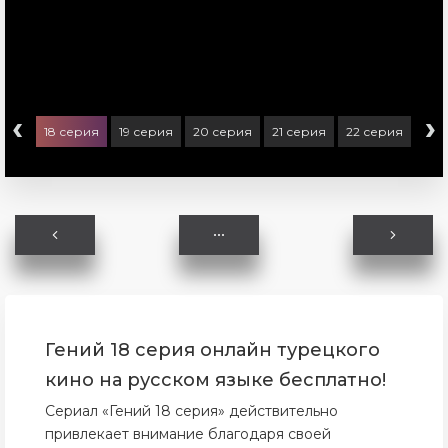
‹
›
ерия
18 серия
19 серия
20 серия
21 серия
22 серия
23 
Гений 18 серия онлайн турецкого
кино на русском языке бесплатно!
Сериал «Гений 18 серия» действительно
привлекает внимание благодаря своей