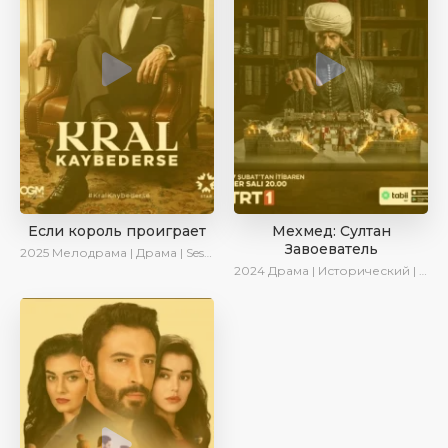
Если король проиграет
Мехмед: Султан
Завоеватель
2025
Мелодрама | Драма | SesDizi | Ирина Котова | AlisaDirilis | Turok1990 | Новинки | Сериалы 2025
2024
Драма | Исторический | AlisaDirilis | Сериалы 2024