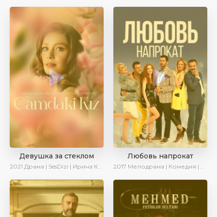
Девушка за стеклом
Любовь напрокат
2021
Драма | SesDizi | Ирина Котова
2017
Мелодрама | Комедия | Ирина Котова