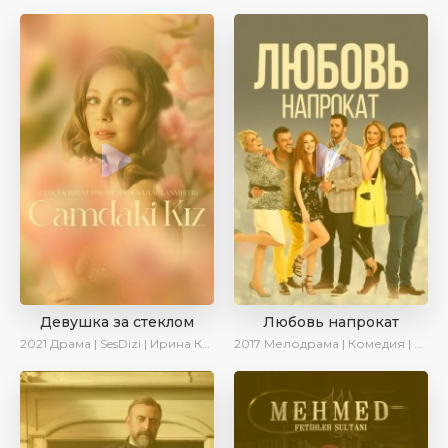
Девушка за стеклом
Любовь напрокат
2021
Драма | SesDizi | Ирина Котова
2017
Мелодрама | Комедия | Ирина Котова