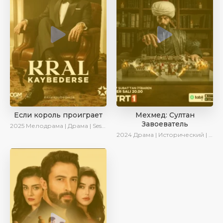
Если король проиграет
Мехмед: Султан
Завоеватель
2025
Мелодрама | Драма | SesDizi | Ирина Котова | AlisaDirilis | Turok1990 | Новинки | Сериалы 2025
2024
Драма | Исторический | AlisaDirilis | Сериалы 2024