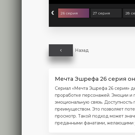
‹
4 серия
25 серия
26 серия
27 серия
28 с
Назад
Мечта Эшрефа 26 серия он
Сериал «Мечта Эшрефа 26 серия» д
проработке персонажей. Эмоции и п
эмоциональную связь. Доступность 
преимуществом. Это позволяет поте
просмотр. Такой подход может значи
преданными фанатами, желающими уз