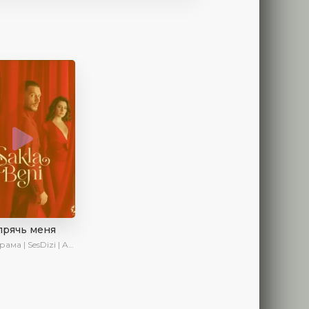
прячь меня
 | SesDizi | AveTurk | AlisaDirilis | Сериалы 2023