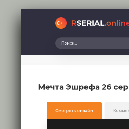
R
SERIAL
.onlin
Мечта Эшрефа 26 сер
Смотреть онлайн
Комме