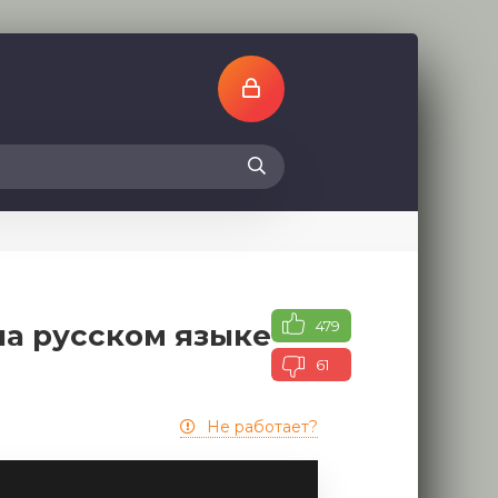
479
на русском языке
61
Не работает?