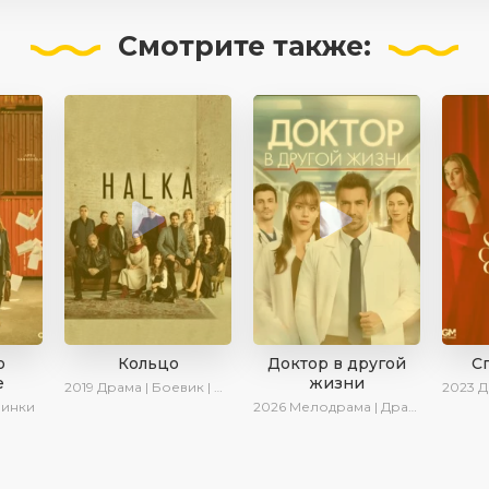
Смотрите
также:
о
Кольцо
Доктор в другой
С
е
жизни
2019
Драма | Боевик | Криминал
2023
Драма
винки
2026
Мелодрама | Драма | AlisaDirilis | Новинки