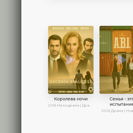
Королева ночи
Семья - эт
испытани
2016
Мелодрама | Драма | Боевик | Turok1990
2026
Драма | Но