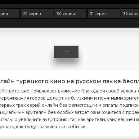
ерия
29 серия
30 серия
31 серия
32 сери
лайн турецкого кино на русском языке беспл
ействительно привлекает внимание благодаря своей увлекат
ереживания героев делают их близкими и понятными зрителя
первых трех серий онлайн без регистрации и оплаты подписк
нциальным зрителям без особых затрат ознакомиться с проек
тельно увеличить аудиторию, так как зрители, увидевшие на
нать, как будут развиваться события.