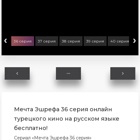
‹
›
ерия
36 серия
37 серия
38 серия
39 серия
40 серия
41
Мечта Эшрефа 36 серия онлайн
турецкого кино на русском языке
бесплатно!
Сериал «Мечта Эшрефа 36 серия»