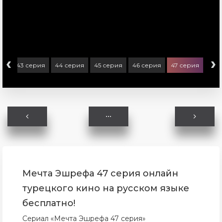
‹
›
ия
43 серия
44 серия
45 серия
46 серия
47 серия
Мечта Эшрефа 47 серия онлайн
турецкого кино на русском языке
бесплатно!
Сериал «Мечта Эшрефа 47 серия»