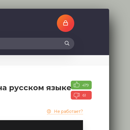
479
на русском языке
61
Не работает?