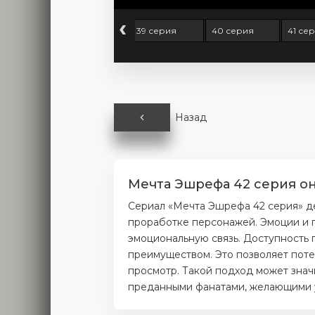
‹
 серия
38 серия
39 серия
40 серия
41 се
Назад
Мечта Эшрефа 42 серия он
Сериал «Мечта Эшрефа 42 серия» д
проработке персонажей. Эмоции и п
эмоциональную связь. Доступность 
преимуществом. Это позволяет поте
просмотр. Такой подход может значи
преданными фанатами, желающими уз