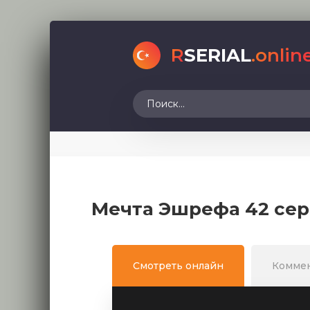
R
SERIAL
.onlin
Мечта Эшрефа 42 сер
Смотреть онлайн
Комме