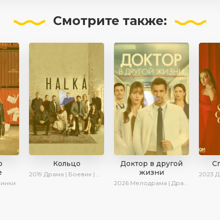
Смотрите
также:
о
Кольцо
Доктор в другой
С
е
жизни
2019
Драма | Боевик | Криминал
2023
Драма
винки
2026
Мелодрама | Драма | AlisaDirilis | Новинки