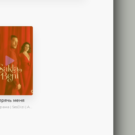
прячь меня
 | SesDizi | AveTurk | AlisaDirilis | Сериалы 2023