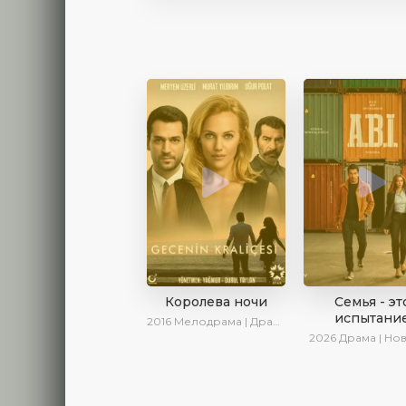
Королева ночи
Семья - эт
испытани
2016
Мелодрама | Драма | Боевик | Turok1990
2026
Драма | Но