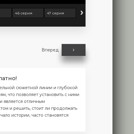
›
46 серия
47 серия
Вперед
латно!
ельной сюжетной линии и глубокой
м, что позволяет установить с ними
и является отличным
том и решить, стоит ли продолжать
чало истории, часто становятся