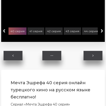
‹
›
ерия
40 серия
41 серия
42 серия
43 серия
44 серия
4
Мечта Эшрефа 40 серия онлайн
турецкого кино на русском языке
бесплатно!
Сериал «Мечта Эшрефа 40 серия»