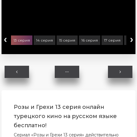
‹
›
ерия
13 серия
14 серия
15 серия
16 серия
17 серия
18 с
Розы и Грехи 13 серия онлайн
турецкого кино на русском языке
бесплатно!
Сериал «Розы и Грехи 13 серия» действительно