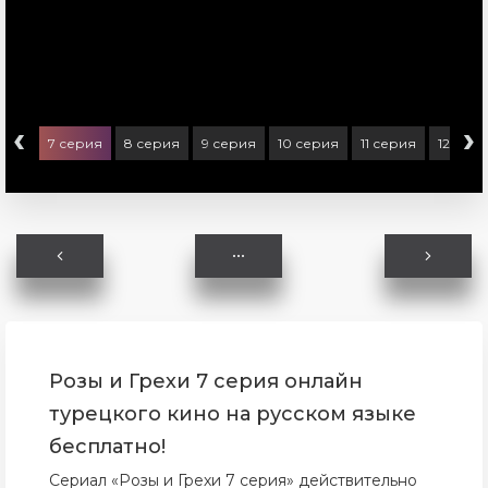
‹
›
ерия
7 серия
8 серия
9 серия
10 серия
11 серия
12 сер
Розы и Грехи 7 серия онлайн
турецкого кино на русском языке
бесплатно!
Сериал «Розы и Грехи 7 серия» действительно