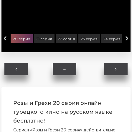
‹
›
ерия
20 серия
21 серия
22 серия
23 серия
24 серия
25
Розы и Грехи 20 серия онлайн
турецкого кино на русском языке
бесплатно!
Сериал «Розы и Грехи 20 серия» действительно