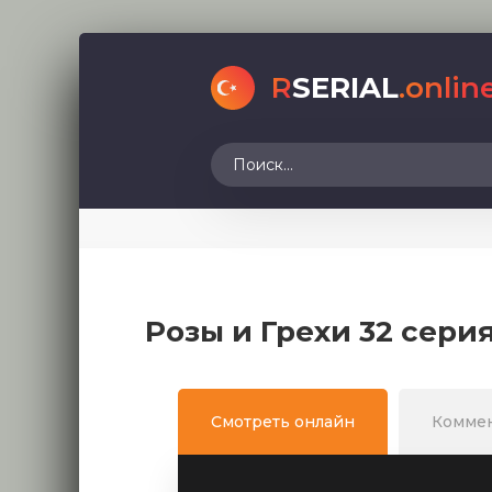
R
SERIAL
.onlin
Розы и Грехи 32 сери
Смотреть онлайн
Комме