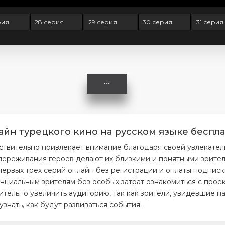
рия
28 серия
29 серия
30 серия
31 серия
айн турецкого кино на русском языке беспла
йствительно привлекает внимание благодаря своей увлекате
ереживания героев делают их близкими и понятными зрителя
первых трех серий онлайн без регистрации и оплаты подписк
нциальным зрителям без особых затрат ознакомиться с проек
тельно увеличить аудиторию, так как зрители, увидевшие на
нать, как будут развиваться события.