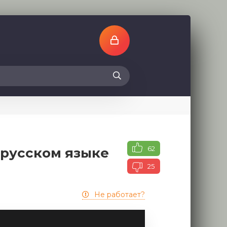
62
 русском языке
25
Не работает?