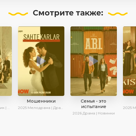
Смотрите
также:
Мошенники
Семья - это
испытание
иминал
2025
Мелодрама | Драма | Ирина Котова | AlisaDirilis | Новинки | Сериалы 2025
2025
Мелодра
2026
Драма | Новинки