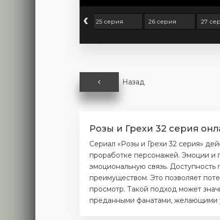
‹
 серия
24 серия
25 серия
26 серия
27 се
Назад
Розы и Грехи 32 серия онл
Сериал «Розы и Грехи 32 серия» де
проработке персонажей. Эмоции и п
эмоциональную связь. Доступность 
преимуществом. Это позволяет поте
просмотр. Такой подход может значи
преданными фанатами, желающими уз