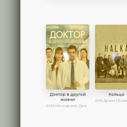
Доктор в другой
Кольцо
жизни
2019
Драма | Боевик | Кр
2026
Мелодрама | Драма | AlisaDirilis | Новинки