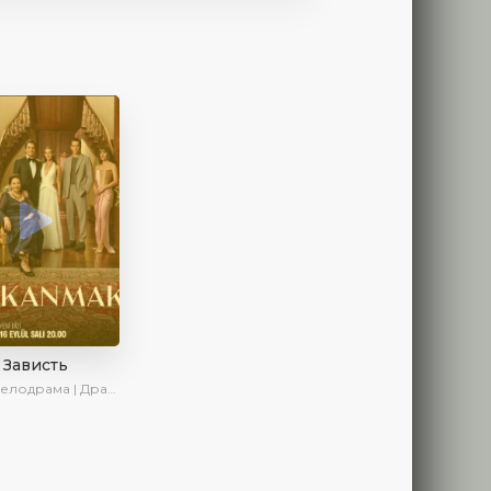
Зависть
ма | Драма | Ирина Котова | AlisaDirilis | Новинки | Сериалы 2025