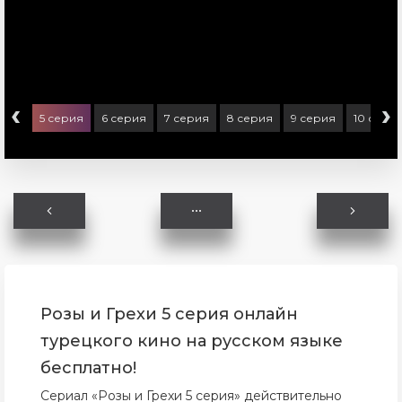
‹
›
ерия
5 серия
6 серия
7 серия
8 серия
9 серия
10 сери
Розы и Грехи 5 серия онлайн
турецкого кино на русском языке
бесплатно!
Сериал «Розы и Грехи 5 серия» действительно