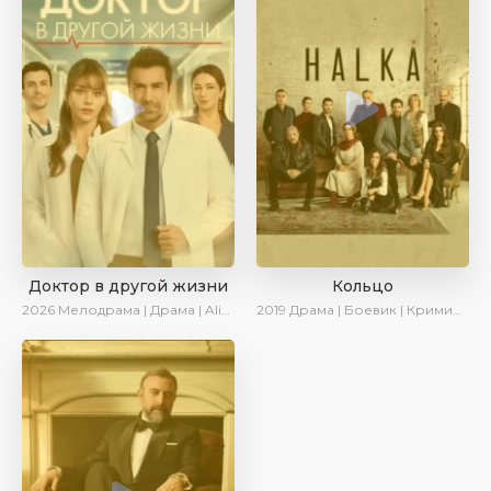
Доктор в другой жизни
Кольцо
2026
Мелодрама | Драма | AlisaDirilis | Новинки
2019
Драма | Боевик | Криминал