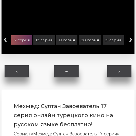
‹
›
ерия
17 серия
18 серия
19 серия
20 серия
21 серия
22 
Мехмед: Султан Завоеватель 17
серия онлайн турецкого кино на
русском языке бесплатно!
Сериал «Мехмед: Султан Завоеватель 17 серия»