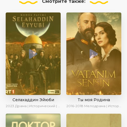
Смотрите
также:
Селахаддин Эйюби
Ты моя Родина
2023
Драма | Исторический | Сериалы 2023
2016-2018
Мелодрама | Исторический | Военный | Turok1990