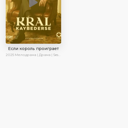
Если король проиграет
2025
Мелодрама | Драма | SesDizi | Ирина Котова | AlisaDirilis | Turok1990 | Новинки | Сериалы 2025