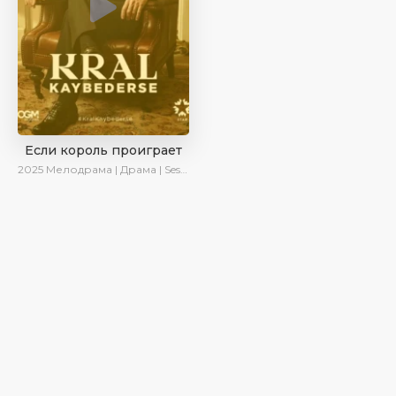
Если король проиграет
2025
Мелодрама | Драма | SesDizi | Ирина Котова | AlisaDirilis | Turok1990 | Новинки | Сериалы 2025