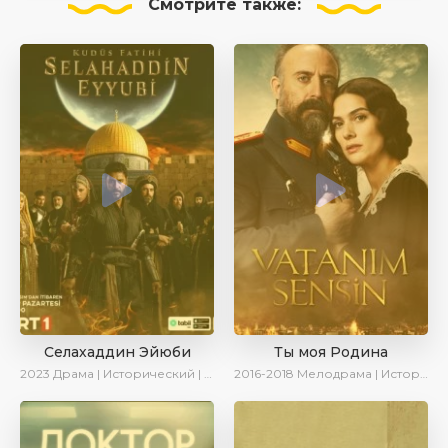
Смотрите
также:
Селахаддин Эйюби
Ты моя Родина
2023
Драма | Исторический | Сериалы 2023
2016-2018
Мелодрама | Исторический | Военный | Turok1990