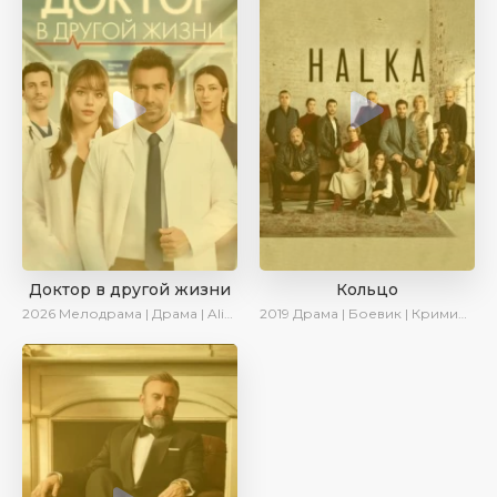
Доктор в другой жизни
Кольцо
2026
Мелодрама | Драма | AlisaDirilis | Новинки
2019
Драма | Боевик | Криминал