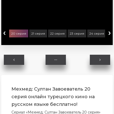
‹
›
ерия
20 серия
21 серия
22 серия
23 серия
24 серия
25
Мехмед: Султан Завоеватель 20
серия онлайн турецкого кино на
русском языке бесплатно!
Сериал «Мехмед: Султан Завоеватель 20 серия»