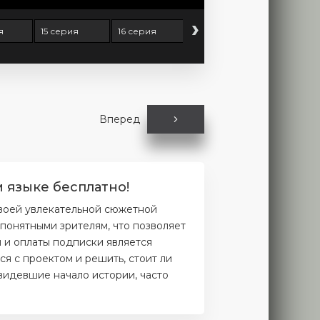
›
я
15 серия
16 серия
17 серия
18 серия
Вперед
 языке бесплатно!
своей увлекательной сюжетной
понятными зрителям, что позволяет
и и оплаты подписки является
я с проектом и решить, стоит ли
увидевшие начало истории, часто