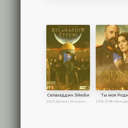
Селахаддин Эйюби
Ты моя Род
2023
Драма | Исторический | Сериалы 2023
2016-2018
Мелодрама | Исторический | В