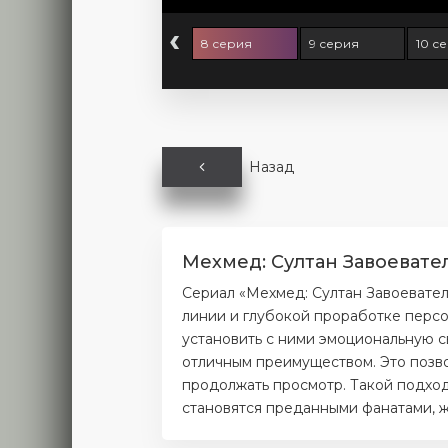
‹
 серия
7 серия
8 серия
9 серия
10 с
Назад
Мехмед: Султан Завоевате
Сериал «Мехмед: Султан Завоевател
линии и глубокой проработке персо
установить с ними эмоциональную с
отличным преимуществом. Это позво
продолжать просмотр. Такой подход
становятся преданными фанатами, ж