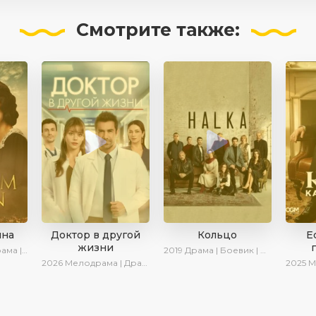
Смотрите
также:
ина
Доктор в другой
Кольцо
Е
жизни
оенный | Turok1990
2019
Драма | Боевик | Криминал
2026
Мелодрама | Драма | AlisaDirilis | Новинки
2025
Мелодрама