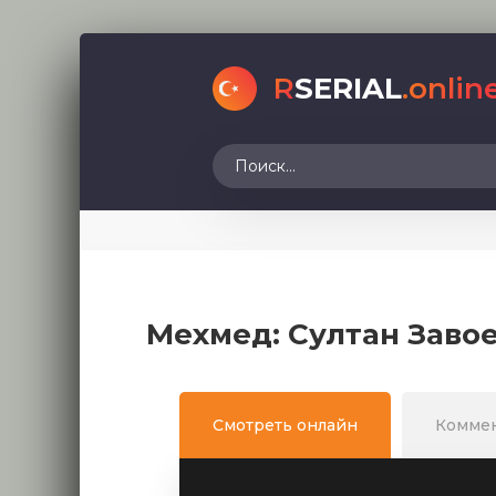
R
SERIAL
.onlin
Мехмед: Султан Завое
Смотреть онлайн
Комме