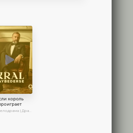
сли король
проиграет
 | Драма | SesDizi | Ирина Котова | AlisaDirilis | Turok1990 | Новинки | Сериалы 2025