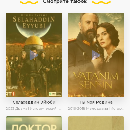
Смотрите
также:
Селахаддин Эйюби
Ты моя Родина
2023
Драма | Исторический | Сериалы 2023
2016-2018
Мелодрама | Исторический | Военный | Turok1990