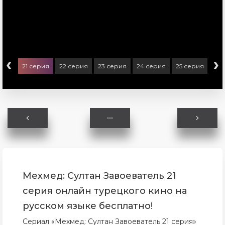
‹
›
ерия
21 серия
22 серия
23 серия
24 серия
25 серия
26 
Мехмед: Султан Завоеватель 21
серия онлайн турецкого кино на
русском языке бесплатно!
Сериал «Мехмед: Султан Завоеватель 21 серия»