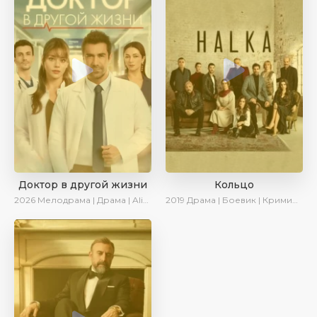
Доктор в другой жизни
Кольцо
2026
Мелодрама | Драма | AlisaDirilis | Новинки
2019
Драма | Боевик | Криминал