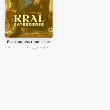
Если король проиграет
2025
Мелодрама | Драма | SesDizi | Ирина Котова | AlisaDirilis | Turok1990 | Новинки | Сериалы 2025