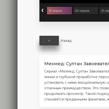
‹
 серия
18 серия
19 серия
20 серия
21 с
Назад
Мехмед: Султан Завоевател
Сериал «Мехмед: Султан Завоевател
линии и глубокой проработке персо
установить с ними эмоциональную с
отличным преимуществом. Это позво
продолжать просмотр. Такой подход
становятся преданными фанатами, ж