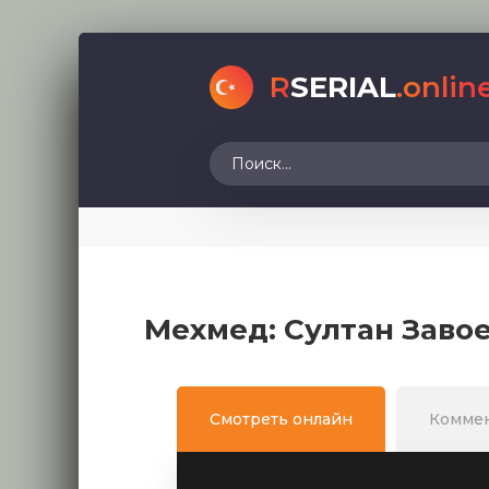
R
SERIAL
.onlin
Мехмед: Султан Завое
Смотреть онлайн
Комме