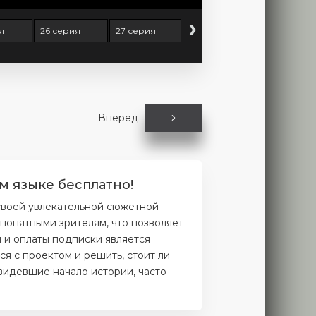
›
я
26 серия
27 серия
28 серия
29 серия
Вперед
м языке бесплатно!
 своей увлекательной сюжетной
понятными зрителям, что позволяет
и и оплаты подписки является
я с проектом и решить, стоит ли
увидевшие начало истории, часто