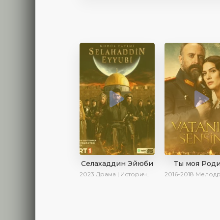
Селахаддин Эйюби
Ты моя Род
2023
Драма | Исторический | Сериалы 2023
2016-2018
Мелодрама | Исторический | В