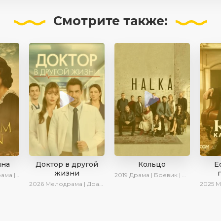
Смотрите
также:
ина
Доктор в другой
Кольцо
Е
жизни
оенный | Turok1990
2019
Драма | Боевик | Криминал
2026
Мелодрама | Драма | AlisaDirilis | Новинки
2025
Мелодрама