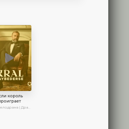
сли король
проиграет
 | Драма | SesDizi | Ирина Котова | AlisaDirilis | Turok1990 | Новинки | Сериалы 2025