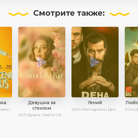
Смотрите
также:
шка
Девушка за
Гений
Любо
стеклом
sDizi | Ирина Котова
2024
Мелодрама | Драма | Сериалы 2024
2024
Др
2021
Драма | SesDizi | Ирина Котова