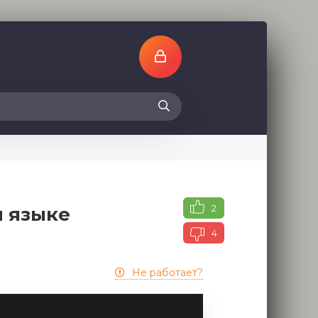
2
м языке
4
Не работает?