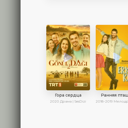
Гора сердца
Ранняя пта
2020
Драма | SesDizi
2018-2019
Мелодрама | Драма | Комедия | Se