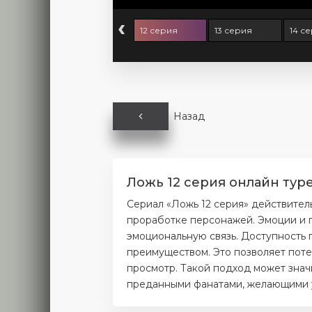
‹
 серия
11 серия
12 серия
13 серия
14 с
Назад
Ложь 12 серия онлайн тур
Сериал «Ложь 12 серия» действител
проработке персонажей. Эмоции и п
эмоциональную связь. Доступность 
преимуществом. Это позволяет поте
просмотр. Такой подход может значи
преданными фанатами, желающими уз