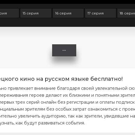
ерия
15 серия
16 серия
17 серия
18 сери
ецкого кино на русском языке бесплатно!
ьно привлекает внимание благодаря своей увлекательной с
ереживания героев делают их близкими и понятными зрителя
первых трех серий онлайн без регистрации и оплаты подписк
нциальным зрителям без особых затрат ознакомиться с проек
тельно увеличить аудиторию, так как зрители, увидевшие на
нать, как будут развиваться события.