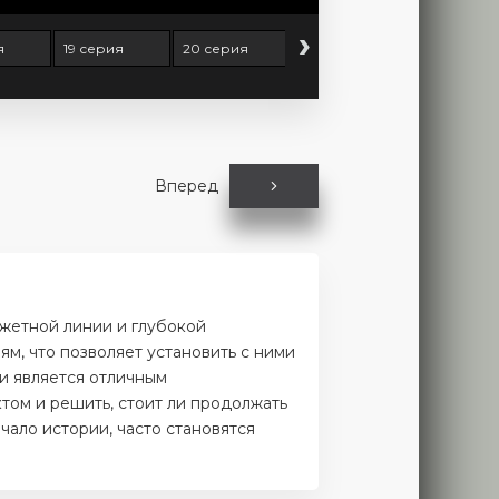
›
я
19 серия
20 серия
21 серия
22 серия
Вперед
южетной линии и глубокой
м, что позволяет установить с ними
и является отличным
том и решить, стоит ли продолжать
чало истории, часто становятся