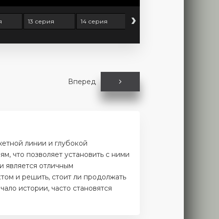
›
я
13 серия
14 серия
15 серия
16 серия
Вперед
жетной линии и глубокой
м, что позволяет установить с ними
и является отличным
том и решить, стоит ли продолжать
чало истории, часто становятся