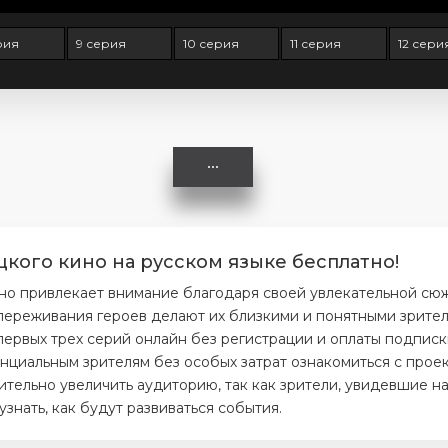
рия
9 серия
10 серия
11 серия
12 сери
цкого кино на русском языке бесплатно!
но привлекает внимание благодаря своей увлекательной сю
ереживания героев делают их близкими и понятными зрителя
первых трех серий онлайн без регистрации и оплаты подписк
нциальным зрителям без особых затрат ознакомиться с проек
тельно увеличить аудиторию, так как зрители, увидевшие на
нать, как будут развиваться события.