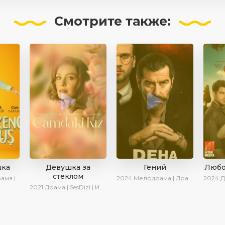
Смотрите
также:
шка
Девушка за
Гений
Любо
стеклом
sDizi | Ирина Котова
2024
Мелодрама | Драма | Сериалы 2024
2024
Др
2021
Драма | SesDizi | Ирина Котова