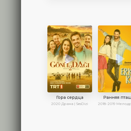
Гора сердца
Ранняя пта
2020
Драма | SesDizi
2018-2019
Мелодрама | Драма | Комедия | Se