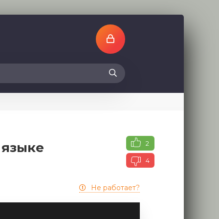
2
 языке
4
Не работает?