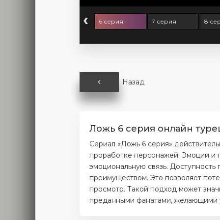
‹
 серия
5 серия
6 серия
7 серия
8 се
Назад
Ложь 6 серия онлайн туре
Сериал «Ложь 6 серия» действитель
проработке персонажей. Эмоции и п
эмоциональную связь. Доступность 
преимуществом. Это позволяет поте
просмотр. Такой подход может значи
преданными фанатами, желающими уз