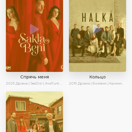
Спрячь меня
Кольцо
2023
Драма | SesDizi | AveTurk | AlisaDirilis | Сериалы 2023
2019
Драма | Боевик | Криминал