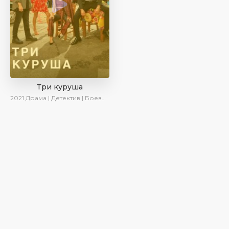
Три куруша
2021
Драма | Детектив | Боевик | SesDizi | Ирина Котова | AveTurk