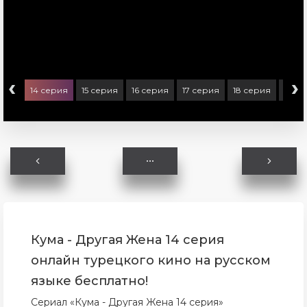
‹
›
ерия
14 серия
15 серия
16 серия
17 серия
18 серия
19 с
Кума - Другая Жена 14 серия
онлайн турецкого кино на русском
языке бесплатно!
Сериал «Кума - Другая Жена 14 серия»