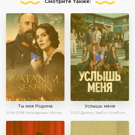
Смотрите
также:
Ты моя Родина
Услышь меня
2016-2018
Мелодрама | Исторический | Военный | Turok1990
2022
Драма | SesDizi | AveTurk | Turok1990