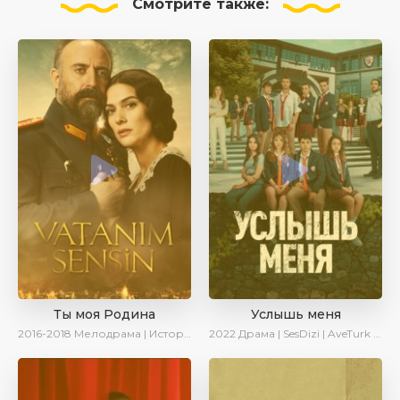
Смотрите
также:
Ты моя Родина
Услышь меня
2016-2018
Мелодрама | Исторический | Военный | Turok1990
2022
Драма | SesDizi | AveTurk | Turok1990