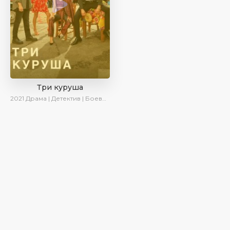
Три куруша
2021
Драма | Детектив | Боевик | SesDizi | Ирина Котова | AveTurk