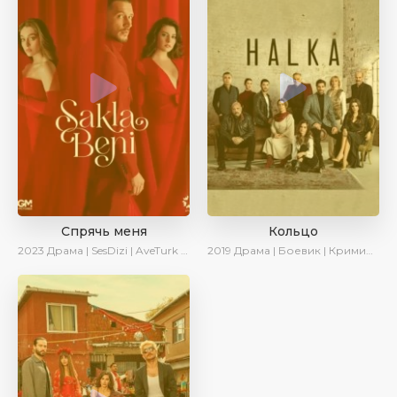
Спрячь меня
Кольцо
2023
Драма | SesDizi | AveTurk | AlisaDirilis | Сериалы 2023
2019
Драма | Боевик | Криминал