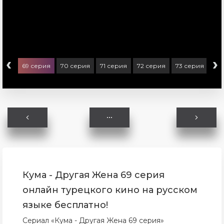
‹
›
ерия
69 серия
70 серия
71 серия
72 серия
73 серия
74
Кума - Другая Жена 69 серия
онлайн турецкого кино на русском
языке бесплатно!
Сериал «Кума - Другая Жена 69 серия»