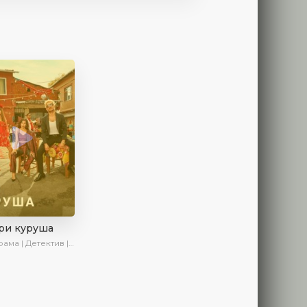
ри куруша
 Детектив | Боевик | SesDizi | Ирина Котова | AveTurk