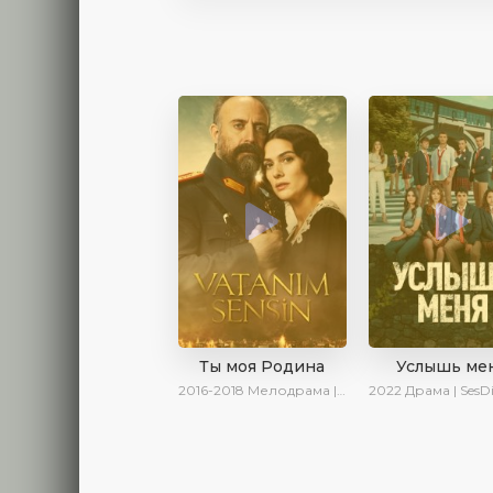
Ты моя Родина
Услышь ме
2016-2018
Мелодрама | Исторический | Военный | Turok1990
2022
Драма | SesDizi | AveTurk |