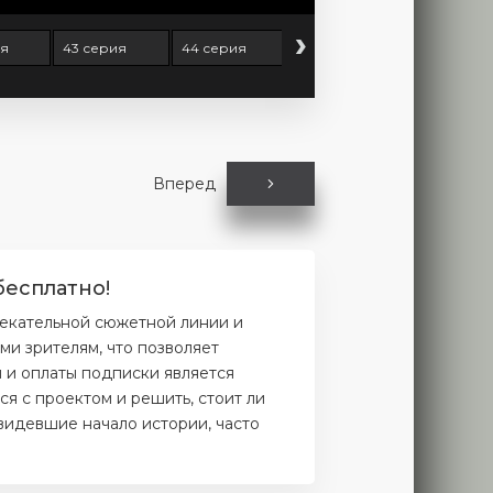
›
ия
43 серия
44 серия
45 серия
46 серия
Вперед
бесплатно!
лекательной сюжетной линии и
и зрителям, что позволяет
и и оплаты подписки является
я с проектом и решить, стоит ли
увидевшие начало истории, часто