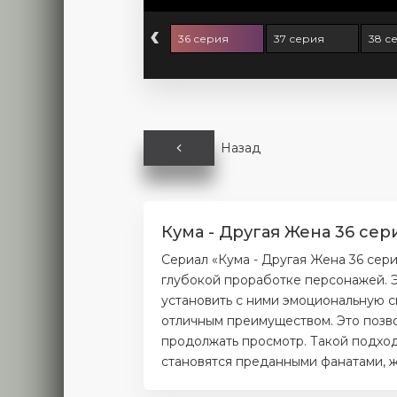
‹
4 серия
35 серия
36 серия
37 серия
38 с
Назад
Кума - Другая Жена 36 сер
Сериал «Кума - Другая Жена 36 сер
глубокой проработке персонажей. Э
установить с ними эмоциональную с
отличным преимуществом. Это позво
продолжать просмотр. Такой подход
становятся преданными фанатами, ж