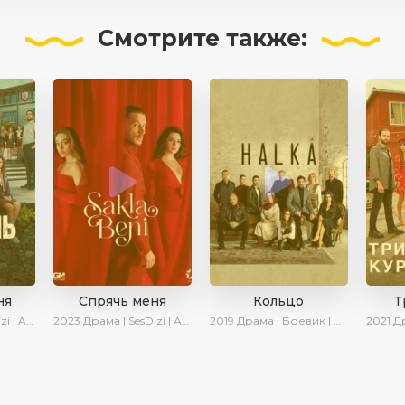
Смотрите
также:
ня
Спрячь меня
Кольцо
Т
 Turok1990
2023
Драма | SesDizi | AveTurk | AlisaDirilis | Сериалы 2023
2019
Драма | Боевик | Криминал
2021
Драма |