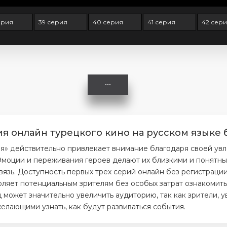
ерия
39 серия
40 серия
41 серия
42 сер
ия онлайн турецкого кино на русском языке 
ия» действительно привлекает внимание благодаря своей ув
моции и переживания героев делают их близкими и понятным
вязь. Доступность первых трех серий онлайн без регистраци
ляет потенциальным зрителям без особых затрат ознакомитьс
 может значительно увеличить аудиторию, так как зрители, 
елающими узнать, как будут развиваться события.