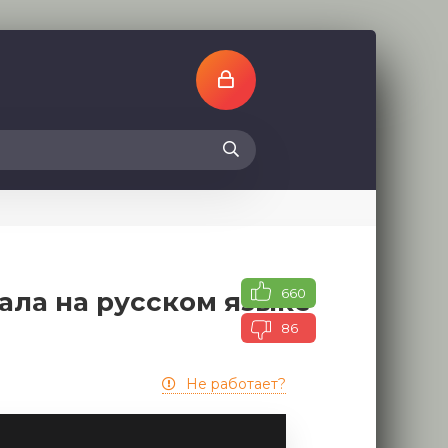
660
ала на русском языке
86
Не работает?