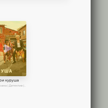
ри куруша
 Детектив | Боевик | SesDizi | Ирина Котова | AveTurk