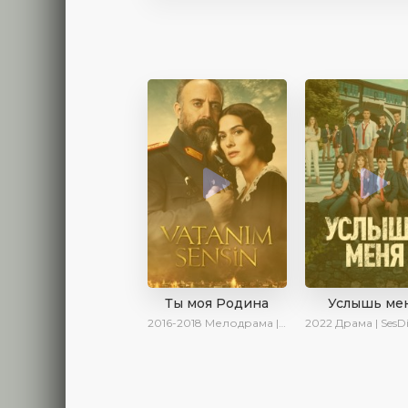
Ты моя Родина
Услышь ме
2016-2018
Мелодрама | Исторический | Военный | Turok1990
2022
Драма | SesDizi | AveTurk |