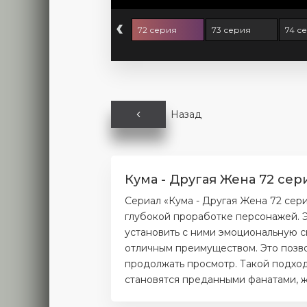
‹
0 серия
71 серия
72 серия
73 серия
74 с
Назад
Кума - Другая Жена 72 сер
Сериал «Кума - Другая Жена 72 сер
глубокой проработке персонажей. Э
установить с ними эмоциональную с
отличным преимуществом. Это позво
продолжать просмотр. Такой подход
становятся преданными фанатами, ж