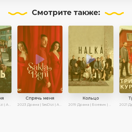
Смотрите
также:
ня
Спрячь меня
Кольцо
Т
 Turok1990
2023
Драма | SesDizi | AveTurk | AlisaDirilis | Сериалы 2023
2019
Драма | Боевик | Криминал
2021
Драма |