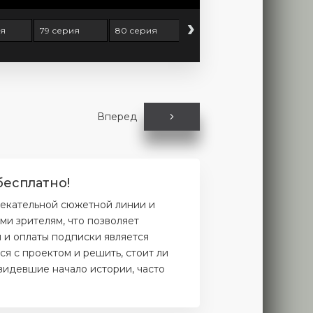
›
ия
79 серия
80 серия
81 серия
82 серия
Вперед
бесплатно!
лекательной сюжетной линии и
и зрителям, что позволяет
и и оплаты подписки является
я с проектом и решить, стоит ли
увидевшие начало истории, часто