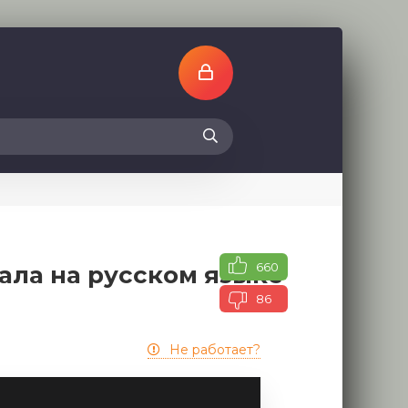
660
ала на русском языке
86
Не работает?