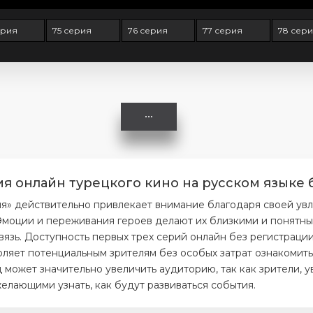
ерия
75 серия
76 серия
77 серия
78 сер
ия онлайн турецкого кино на русском языке 
ия» действительно привлекает внимание благодаря своей ув
моции и переживания героев делают их близкими и понятным
вязь. Доступность первых трех серий онлайн без регистраци
ляет потенциальным зрителям без особых затрат ознакомитьс
 может значительно увеличить аудиторию, так как зрители, 
елающими узнать, как будут развиваться события.