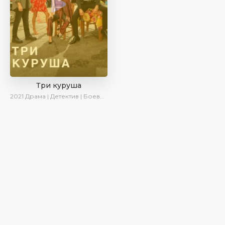
Три куруша
2021
Драма | Детектив | Боевик | SesDizi | Ирина Котова | AveTurk