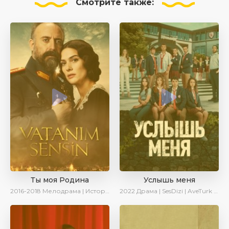
Смотрите
также:
Ты моя Родина
Услышь меня
2016-2018
Мелодрама | Исторический | Военный | Turok1990
2022
Драма | SesDizi | AveTurk | Turok1990