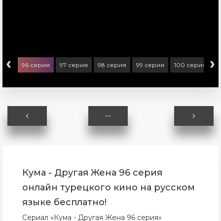
‹
›
ерия
96 серия
97 серия
98 серия
99 серия
100 серия
1
Кума - Другая Жена 96 серия
онлайн турецкого кино на русском
языке бесплатно!
Сериал «Кума - Другая Жена 96 серия»