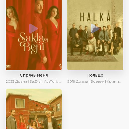
Спрячь меня
Кольцо
2023
Драма | SesDizi | AveTurk | AlisaDirilis | Сериалы 2023
2019
Драма | Боевик | Криминал