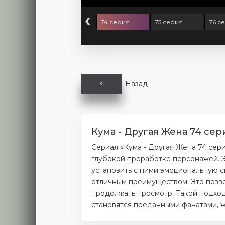
‹
2 серия
73 серия
74 серия
75 серия
76 с
Назад
Кума - Другая Жена 74 сер
Сериал «Кума - Другая Жена 74 сер
глубокой проработке персонажей. Э
установить с ними эмоциональную с
отличным преимуществом. Это позво
продолжать просмотр. Такой подход
становятся преданными фанатами, ж