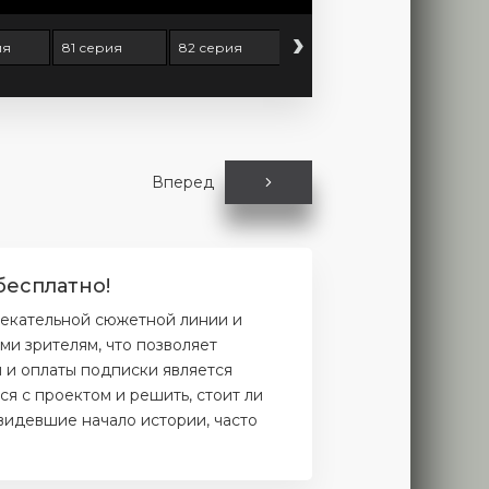
›
ия
81 серия
82 серия
83 серия
84 серия
Вперед
бесплатно!
лекательной сюжетной линии и
и зрителям, что позволяет
и и оплаты подписки является
я с проектом и решить, стоит ли
увидевшие начало истории, часто