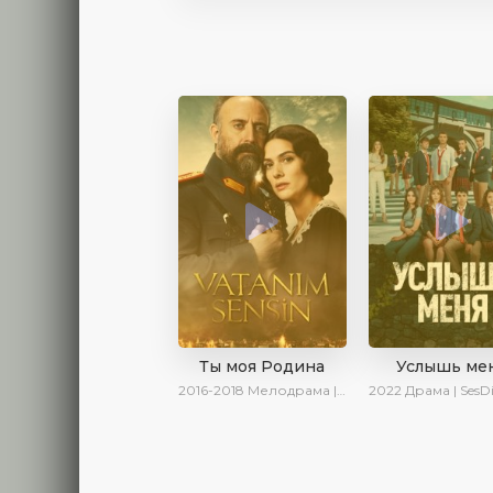
Ты моя Родина
Услышь ме
2016-2018
Мелодрама | Исторический | Военный | Turok1990
2022
Драма | SesDizi | AveTurk |