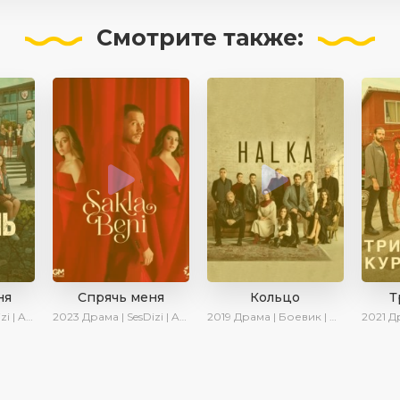
Смотрите
также:
ня
Спрячь меня
Кольцо
Т
 Turok1990
2023
Драма | SesDizi | AveTurk | AlisaDirilis | Сериалы 2023
2019
Драма | Боевик | Криминал
2021
Драма |