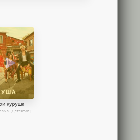
ри куруша
 Детектив | Боевик | SesDizi | Ирина Котова | AveTurk