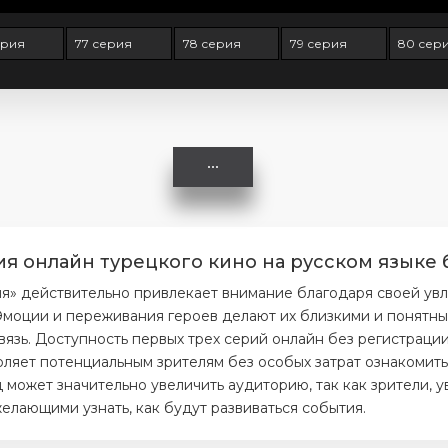
ерия
77 серия
78 серия
79 серия
80 сер
ия онлайн турецкого кино на русском языке 
ия» действительно привлекает внимание благодаря своей ув
моции и переживания героев делают их близкими и понятным
вязь. Доступность первых трех серий онлайн без регистраци
ляет потенциальным зрителям без особых затрат ознакомитьс
 может значительно увеличить аудиторию, так как зрители, 
елающими узнать, как будут развиваться события.