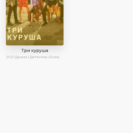
Три куруша
2021
Драма | Детектив | Боевик | SesDizi | Ирина Котова | AveTurk