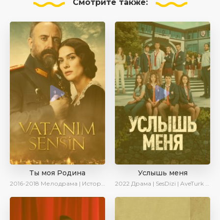
Смотрите
также:
Ты моя Родина
Услышь меня
2016-2018
Мелодрама | Исторический | Военный | Turok1990
2022
Драма | SesDizi | AveTurk | Turok1990