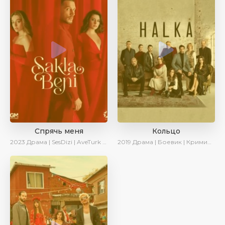
Спрячь меня
Кольцо
2023
Драма | SesDizi | AveTurk | AlisaDirilis | Сериалы 2023
2019
Драма | Боевик | Криминал