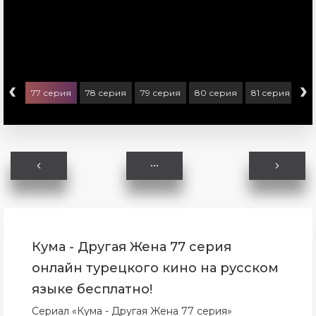
‹
›
ерия
77 серия
78 серия
79 серия
80 серия
81 серия
82
Кума - Другая Жена 77 серия
онлайн турецкого кино на русском
языке бесплатно!
Сериал «Кума - Другая Жена 77 серия»