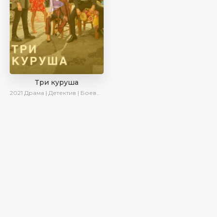
Три куруша
2021
Драма | Детектив | Боевик | SesDizi | Ирина Котова | AveTurk