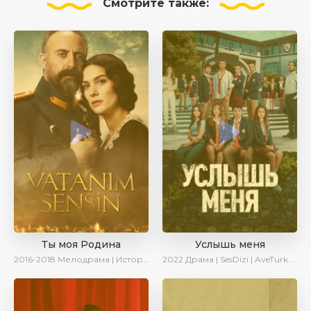
Смотрите
также:
Ты моя Родина
Услышь меня
2016-2018
Мелодрама | Исторический | Военный | Turok1990
2022
Драма | SesDizi | AveTurk | Turok1990