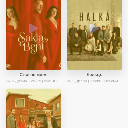
Спрячь меня
Кольцо
2023
Драма | SesDizi | AveTurk | AlisaDirilis | Сериалы 2023
2019
Драма | Боевик | Криминал