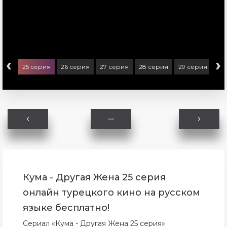
‹
›
ерия
25 серия
26 серия
27 серия
28 серия
29 серия
30
Кума - Другая Жена 25 серия
онлайн турецкого кино на русском
языке бесплатно!
Сериал «Кума - Другая Жена 25 серия»