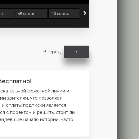
›
ия
45 серия
46 серия
47 серия
48 серия
Вперед
бесплатно!
лекательной сюжетной линии и
и зрителям, что позволяет
и и оплаты подписки является
я с проектом и решить, стоит ли
увидевшие начало истории, часто