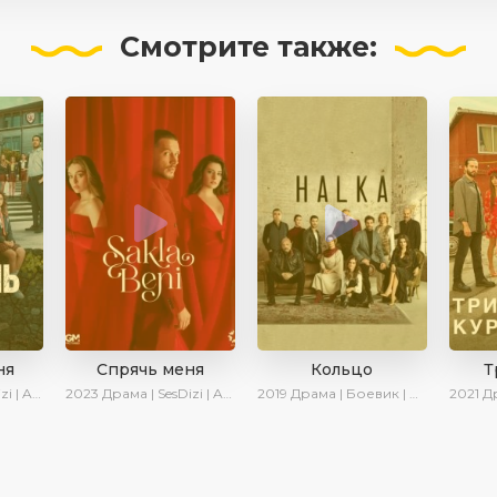
Смотрите
также:
ня
Спрячь меня
Кольцо
Т
 Turok1990
2023
Драма | SesDizi | AveTurk | AlisaDirilis | Сериалы 2023
2019
Драма | Боевик | Криминал
2021
Драма |