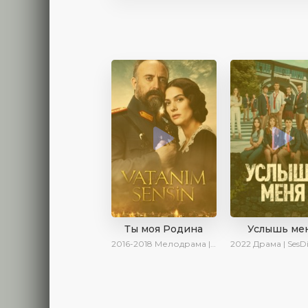
Ты моя Родина
Услышь ме
2016-2018
Мелодрама | Исторический | Военный | Turok1990
2022
Драма | SesDizi | AveTurk |