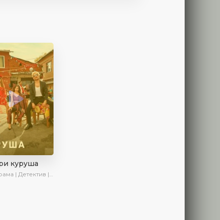
ри куруша
 Детектив | Боевик | SesDizi | Ирина Котова | AveTurk