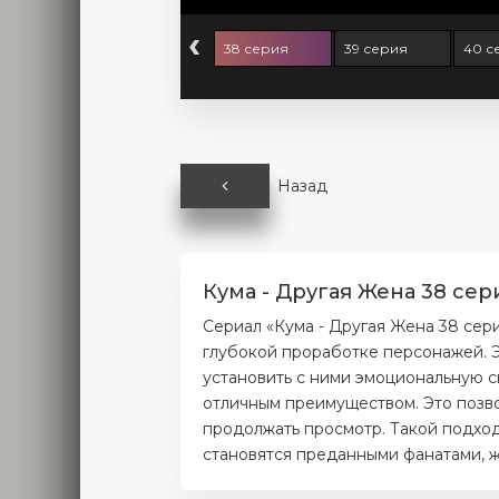
‹
6 серия
37 серия
38 серия
39 серия
40 с
Назад
Кума - Другая Жена 38 сер
Сериал «Кума - Другая Жена 38 сер
глубокой проработке персонажей. Э
установить с ними эмоциональную с
отличным преимуществом. Это позво
продолжать просмотр. Такой подход
становятся преданными фанатами, ж