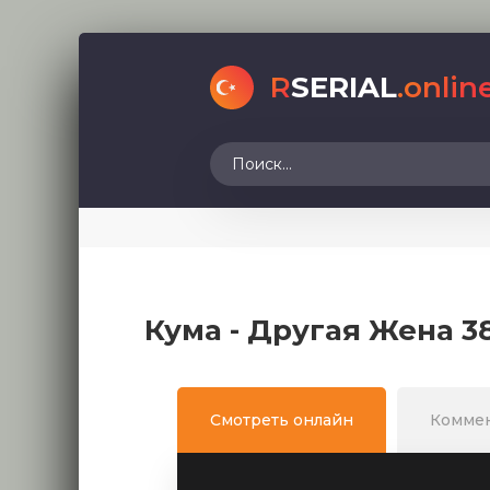
R
SERIAL
.onlin
Кума - Другая Жена 3
Смотреть онлайн
Комме