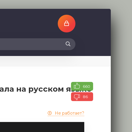
660
ала на русском языке
86
Не работает?