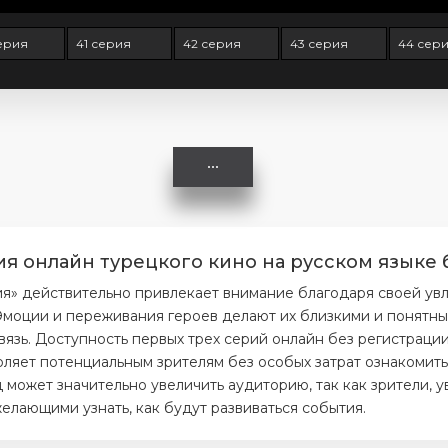
ерия
41 серия
42 серия
43 серия
44 сер
ия онлайн турецкого кино на русском языке 
ия» действительно привлекает внимание благодаря своей ув
моции и переживания героев делают их близкими и понятным
вязь. Доступность первых трех серий онлайн без регистраци
ляет потенциальным зрителям без особых затрат ознакомитьс
 может значительно увеличить аудиторию, так как зрители, 
елающими узнать, как будут развиваться события.