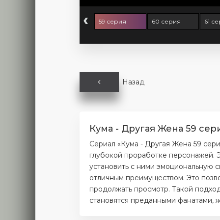
‹
7 серия
58 серия
59 серия
60 серия
61 с
Назад
Кума - Другая Жена 59 сер
Сериал «Кума - Другая Жена 59 сер
глубокой проработке персонажей. Э
установить с ними эмоциональную с
отличным преимуществом. Это позво
продолжать просмотр. Такой подход
становятся преданными фанатами, ж