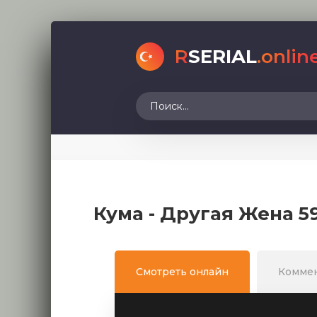
R
SERIAL
.onlin
Кума - Другая Жена 5
Смотреть онлайн
Комме