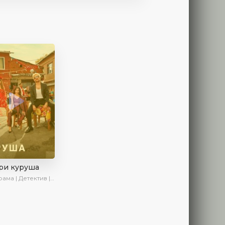
ри куруша
 Детектив | Боевик | SesDizi | Ирина Котова | AveTurk