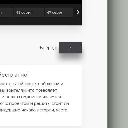
›
я
66 серия
67 серия
68 серия
69 серия
Вперед
бесплатно!
лекательной сюжетной линии и
и зрителям, что позволяет
и и оплаты подписки является
я с проектом и решить, стоит ли
увидевшие начало истории, часто