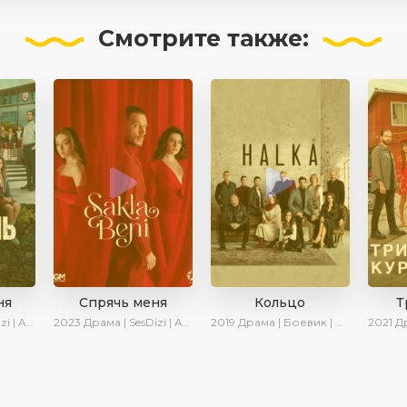
Смотрите
также:
ня
Спрячь меня
Кольцо
Т
 Turok1990
2023
Драма | SesDizi | AveTurk | AlisaDirilis | Сериалы 2023
2019
Драма | Боевик | Криминал
2021
Драма |