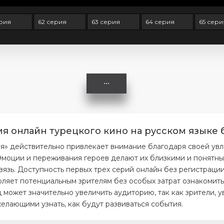
ерия
62 серия
63 серия
64 серия
65 сери
ия онлайн турецкого кино на русском языке 
ия» действительно привлекает внимание благодаря своей ув
моции и переживания героев делают их близкими и понятным
вязь. Доступность первых трех серий онлайн без регистраци
ляет потенциальным зрителям без особых затрат ознакомитьс
 может значительно увеличить аудиторию, так как зрители, 
елающими узнать, как будут развиваться события.