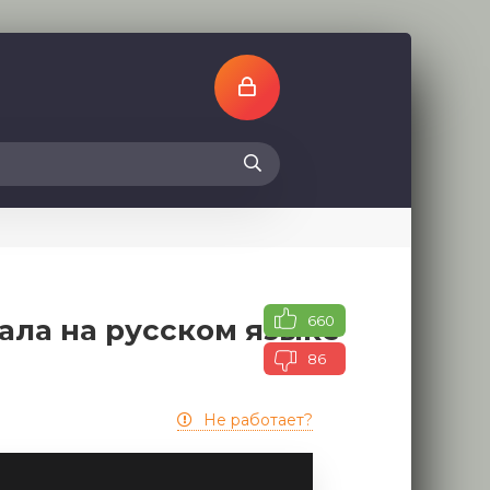
660
ала на русском языке
86
Не работает?