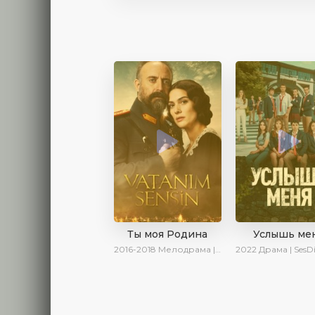
Ты моя Родина
Услышь ме
2016-2018
Мелодрама | Исторический | Военный | Turok1990
2022
Драма | SesDizi | AveTurk |