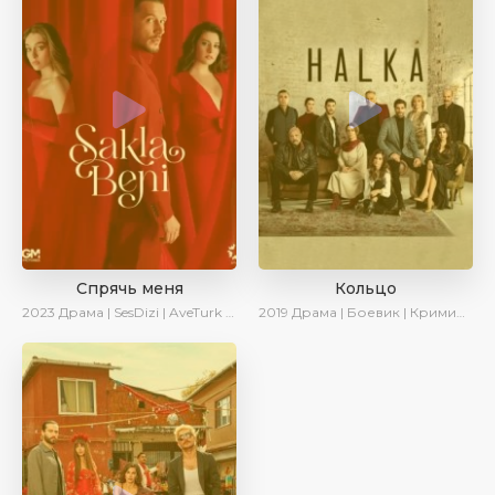
Спрячь меня
Кольцо
2023
Драма | SesDizi | AveTurk | AlisaDirilis | Сериалы 2023
2019
Драма | Боевик | Криминал