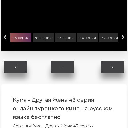
‹
›
ерия
43 серия
44 серия
45 серия
46 серия
47 серия
48
Кума - Другая Жена 43 серия
онлайн турецкого кино на русском
языке бесплатно!
Сериал «Кума - Другая Жена 43 серия»