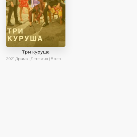
Три куруша
2021
Драма | Детектив | Боевик | SesDizi | Ирина Котова | AveTurk