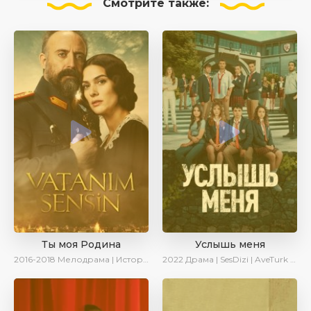
Смотрите
также:
Ты моя Родина
Услышь меня
2016-2018
Мелодрама | Исторический | Военный | Turok1990
2022
Драма | SesDizi | AveTurk | Turok1990