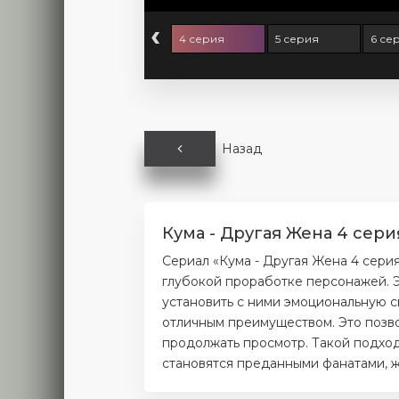
‹
 серия
3 серия
4 серия
5 серия
6 се
Назад
Кума - Другая Жена 4 сери
Сериал «Кума - Другая Жена 4 сери
глубокой проработке персонажей. Э
установить с ними эмоциональную с
отличным преимуществом. Это позво
продолжать просмотр. Такой подход
становятся преданными фанатами, ж