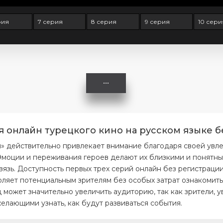
рия
7 серия
8 серия
9 серия
10 сери
я онлайн турецкого кино на русском языке б
я» действительно привлекает внимание благодаря своей увл
моции и переживания героев делают их близкими и понятным
вязь. Доступность первых трех серий онлайн без регистраци
ляет потенциальным зрителям без особых затрат ознакомитьс
 может значительно увеличить аудиторию, так как зрители, 
елающими узнать, как будут развиваться события.