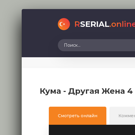
R
SERIAL
.onlin
Кума - Другая Жена 4
Смотреть онлайн
Комме