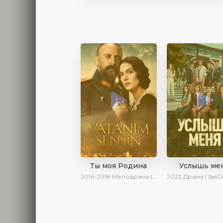
Ты моя Родина
Услышь ме
2016-2018
Мелодрама | Исторический | Военный | Turok1990
2022
Драма | SesDizi | AveTurk |