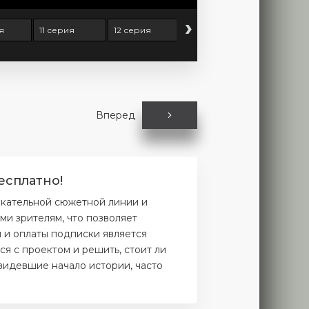
›
я
11 серия
12 серия
13 серия
14 серия
Вперед
есплатно!
екательной сюжетной линии и
и зрителям, что позволяет
и и оплаты подписки является
я с проектом и решить, стоит ли
увидевшие начало истории, часто