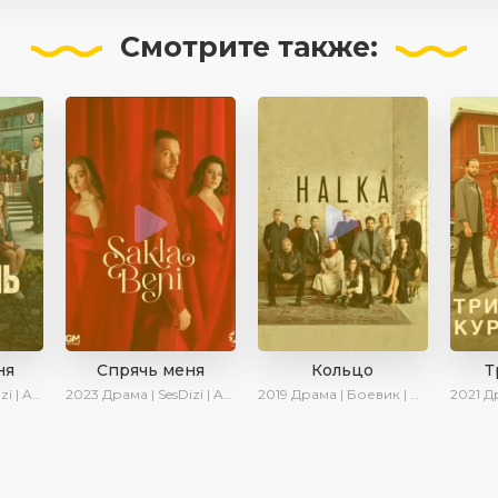
Смотрите
также:
ня
Спрячь меня
Кольцо
Т
 Turok1990
2023
Драма | SesDizi | AveTurk | AlisaDirilis | Сериалы 2023
2019
Драма | Боевик | Криминал
2021
Драма |