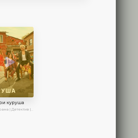
ри куруша
 Детектив | Боевик | SesDizi | Ирина Котова | AveTurk