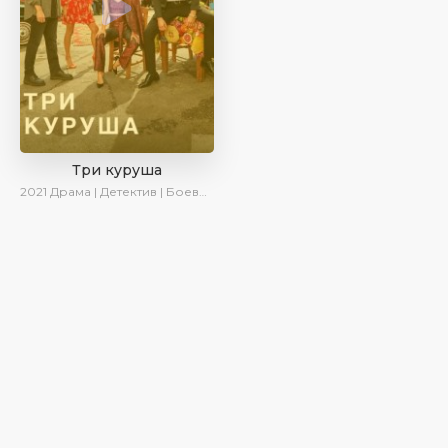
Три куруша
2021
Драма | Детектив | Боевик | SesDizi | Ирина Котова | AveTurk