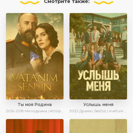
Смотрите
также:
Ты моя Родина
Услышь меня
2016-2018
Мелодрама | Исторический | Военный | Turok1990
2022
Драма | SesDizi | AveTurk | Turok1990