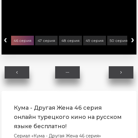
‹
›
ерия
46 серия
47 серия
48 серия
49 серия
50 серия
51
Кума - Другая Жена 46 серия
онлайн турецкого кино на русском
языке бесплатно!
Сериал «Кума - Другая Жена 46 серия»