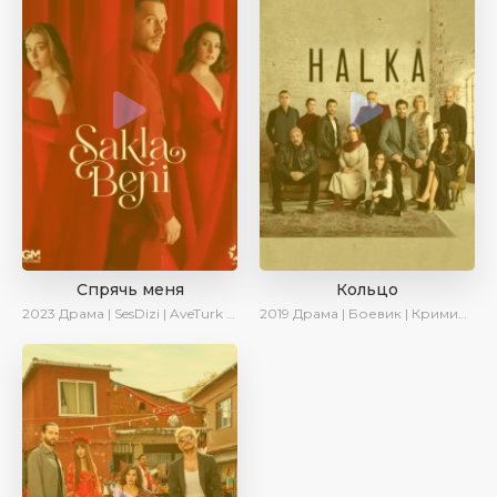
Спрячь меня
Кольцо
2023
Драма | SesDizi | AveTurk | AlisaDirilis | Сериалы 2023
2019
Драма | Боевик | Криминал