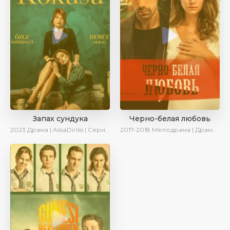
Запах сундука
Черно-белая любовь
2023
Драма | AlisaDirilis | Сериалы 2023
2017-2018
Мелодрама | Драма | Боевик | SesDizi