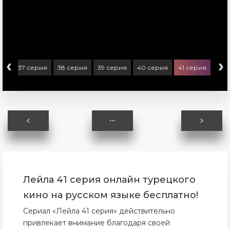
‹
›
рия
37 серия
38 серия
39 серия
40 серия
41 серия
Лейла 41 серия онлайн турецкого
кино на русском языке бесплатно!
Сериал «Лейла 41 серия» действительно
привлекает внимание благодаря своей